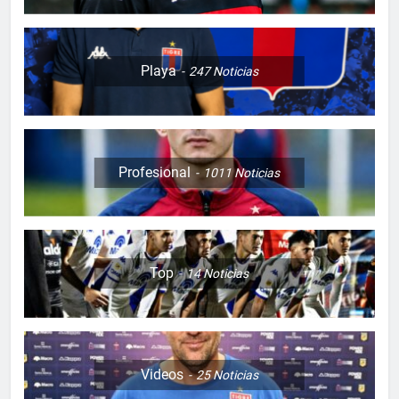
Playa
247
Noticias
Profesional
1011
Noticias
Top
14
Noticias
Videos
25
Noticias