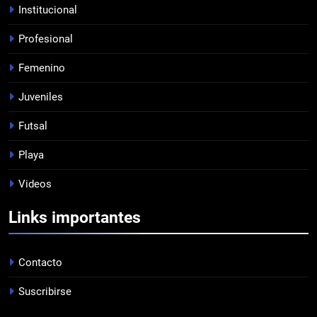
Institucional
Profesional
7
Femenino
EMPATE EN CASA
PROFESIONAL
Juveniles
Futsal
8
Playa
DERROTA DE LOCAL
Videos
FUTSAL
Links importantes
1
LISTA DE CONVOCADOS
Contacto
PROFESIONAL
Suscribirse