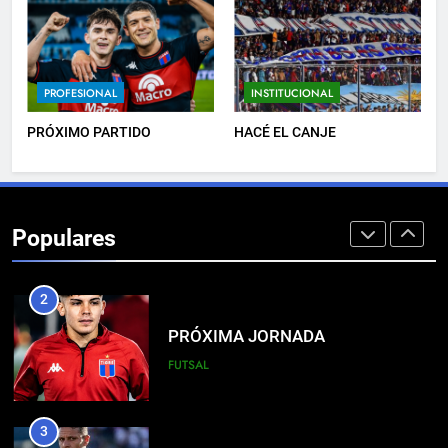
8
DERROTA DE LOCAL
PROFESIONAL
INSTITUCIONAL
FUTSAL
PRÓXIMO PARTIDO
HACÉ EL CANJE
1
LISTA DE CONVOCADOS
Populares
PROFESIONAL
2
PRÓXIMA JORNADA
FUTSAL
3