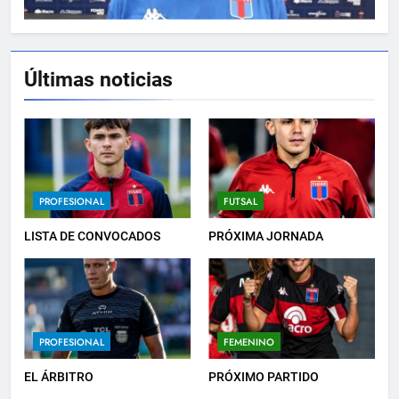
Últimas noticias
5
PRÓXIMO PARTIDO
PROFESIONAL
6
PROFESIONAL
FUTSAL
HACÉ EL CANJE
LISTA DE CONVOCADOS
PRÓXIMA JORNADA
INSTITUCIONAL
7
PROFESIONAL
FEMENINO
EMPATE EN CASA
PROFESIONAL
EL ÁRBITRO
PRÓXIMO PARTIDO