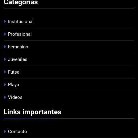
Categorias
DERROTA DE LOCAL
FUTSAL
Institucional
Profesional
7
Femenino
LISTA DE CONVOCADOS
PROFESIONAL
Juveniles
Futsal
8
Playa
EMPATÓ LA RESERVA
Videos
JUVENILES
Links importantes
1
EL ÁRBITRO
Contacto