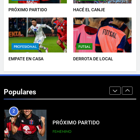
PROFESIONAL
PRÓXIMO PARTIDO
HACÉ EL CANJE
8
EMPATÓ LA RESERVA
PROFESIONAL
FUTSAL
JUVENILES
EMPATE EN CASA
DERROTA DE LOCAL
1
EL ÁRBITRO
Populares
PROFESIONAL
2
PRÓXIMO PARTIDO
FEMENINO