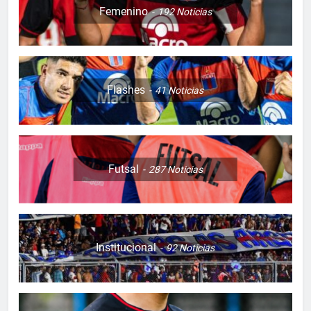
Femenino
192
Noticias
Flashes
41
Noticias
Futsal
287
Noticias
Institucional
92
Noticias