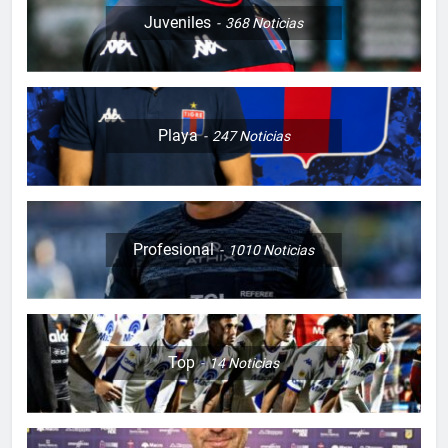
Juveniles
368
Noticias
Playa
247
Noticias
Profesional
1010
Noticias
Top
14
Noticias