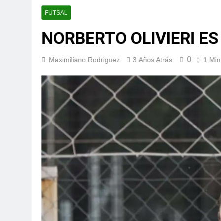
FUTSAL
NORBERTO OLIVIERI ES
0
Maximiliano Rodriguez
3 Años Atrás
1 Min