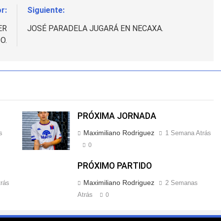
r:
Siguiente:
ER
JOSÉ PARADELA JUGARÁ EN NECAXA.
O.
PRÓXIMA JORNADA
Maximiliano Rodriguez
s
1 Semana Atrás
0
PRÓXIMO PARTIDO
Maximiliano Rodriguez
rás
2 Semanas
Atrás
0