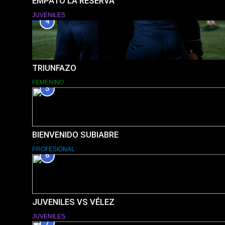
EMPATÓ LA RESERVA
JUVENILES
4
TRIUNFAZO
FEMENINO
5
BIENVENIDO SUBIABRE
PROFESIONAL
6
JUVENILES VS VÉLEZ
JUVENILES
7