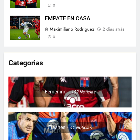
0
EMPATE EN CASA
Maximiliano Rodriguez
2 días atrás
0
Categorias
Femenino
192
Noticias
Flashes
41
Noticias