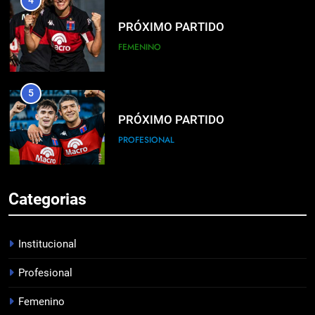
4
PRÓXIMO PARTIDO
FEMENINO
5
PRÓXIMO PARTIDO
PROFESIONAL
6
Categorias
HACÉ EL CANJE
INSTITUCIONAL
Institucional
Profesional
7
Femenino
EMPATE EN CASA