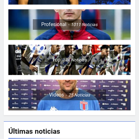
Profesional
1011
Noticias
Top
14
Noticias
Videos
25
Noticias
Últimas noticias
5