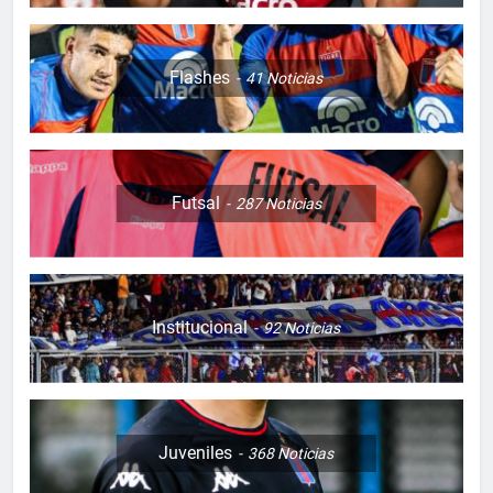
Flashes
41
Noticias
Futsal
287
Noticias
Institucional
92
Noticias
Juveniles
368
Noticias