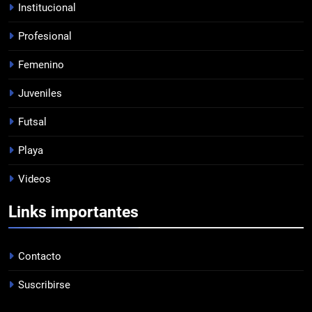
Institucional
Profesional
7
Femenino
EMPATÓ LA RESERVA
JUVENILES
Juveniles
Futsal
8
Playa
TRIUNFAZO
Videos
FEMENINO
Links importantes
1
PRÓXIMO PARTIDO
Contacto
FEMENINO
Suscribirse