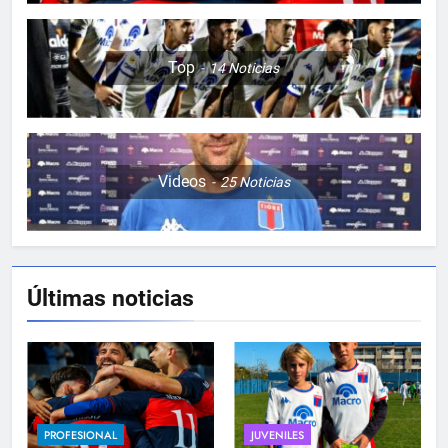
Top
14
Noticias
Videos
25
Noticias
Últimas noticias
5
JUVENILES VS BANFIELD
JUVENILES
PROFESIONAL
JUVENILES