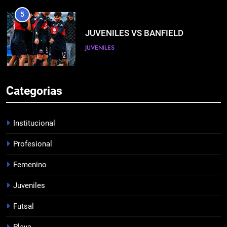
5
JUVENILES VS BANFIELD
JUVENILES
6
Categorias
TRASPIÉ DE VISITA
FEMENINO
Institucional
Profesional
7
Femenino
TRIUNFAZO
PROFESIONAL
Juveniles
Futsal
8
Playa