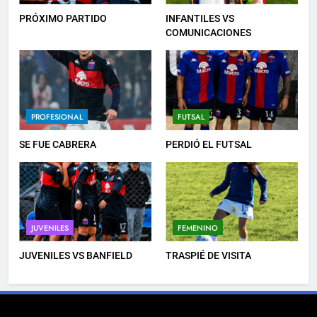
6
PRÓXIMO PARTIDO
INFANTILES VS
TRASPIÉ DE VISITA
COMUNICACIONES
FEMENINO
7
PROFESIONAL
FUTSAL
TRIUNFAZO
PROFESIONAL
SE FUE CABRERA
PERDIÓ EL FUTSAL
8
LISTA DE CONVOCADOS
JUVENILES
FEMENINO
PROFESIONAL
JUVENILES VS BANFIELD
TRASPIÉ DE VISITA
1
PRÓXIMO PARTIDO