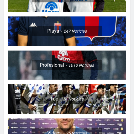
Playa
247
Noticias
Profesional
1013
Noticias
Top
14
Noticias
Videos
25
Noticias