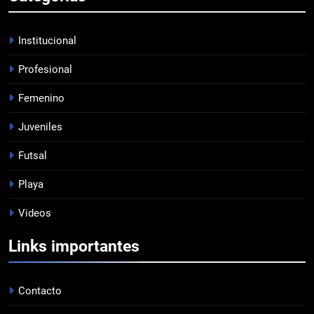
TRIUNFAZO
PROFESIONAL
Institucional
Profesional
7
Femenino
LISTA DE CONVOCADOS
PROFESIONAL
Juveniles
Futsal
8
Playa
PRÓXIMA JORNADA
Videos
FUTSAL
Links importantes
1
INFANTILES VS
Contacto
COMUNICACIONES