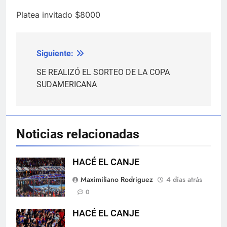
Platea invitado $8000
Siguiente:
Navegación
de
SE REALIZÓ EL SORTEO DE LA COPA
SUDAMERICANA
entradas
Noticias relacionadas
HACÉ EL CANJE
Maximiliano Rodriguez
4 días atrás
0
HACÉ EL CANJE