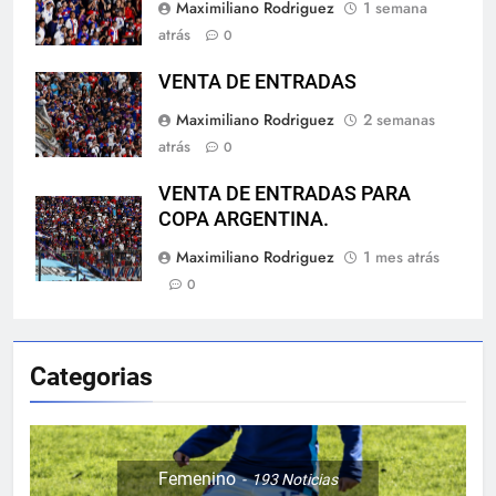
Maximiliano Rodriguez
1 semana
atrás
0
VENTA DE ENTRADAS
Maximiliano Rodriguez
2 semanas
atrás
0
VENTA DE ENTRADAS PARA
COPA ARGENTINA.
Maximiliano Rodriguez
1 mes atrás
0
Categorias
Femenino
193
Noticias