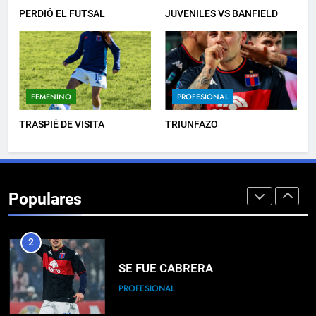
PROFESIONAL
PERDIÓ EL FUTSAL
JUVENILES VS BANFIELD
8
PRÓXIMA JORNADA
FEMENINO
PROFESIONAL
FUTSAL
TRASPIÉ DE VISITA
TRIUNFAZO
1
INFANTILES VS
COMUNICACIONES
Populares
JUVENILES
2
SE FUE CABRERA
PROFESIONAL