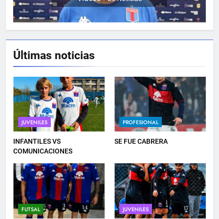
Últimas noticias
5
TRASPIÉ DE VISITA
FEMENINO
JUVENILES
PROFESIONAL
6
INFANTILES VS
SE FUE CABRERA
TRIUNFAZO
COMUNICACIONES
PROFESIONAL
7
FUTSAL
JUVENILES
LISTA DE CONVOCADOS