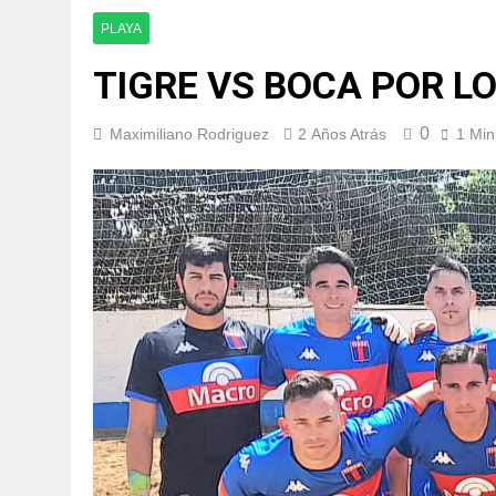
PLAYA
TIGRE VS BOCA POR L
0
Maximiliano Rodriguez
2 Años Atrás
1 Min