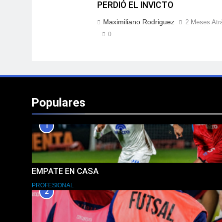
PERDIÓ EL INVICTO
Maximiliano Rodriguez
2 Meses Atr
0
Populares
1
EMPATE EN CASA
PROFESIONAL
2