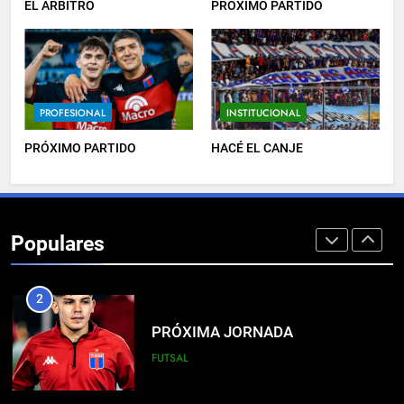
PROFESIONAL
EL ÁRBITRO
PRÓXIMO PARTIDO
8
DERROTA DE LOCAL
PROFESIONAL
INSTITUCIONAL
FUTSAL
PRÓXIMO PARTIDO
HACÉ EL CANJE
1
LISTA DE CONVOCADOS
Populares
PROFESIONAL
2
PRÓXIMA JORNADA
FUTSAL