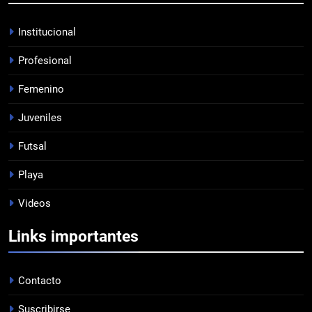
HACÉ EL CANJE
INSTITUCIONAL
Institucional
Profesional
7
Femenino
EMPATE EN CASA
PROFESIONAL
Juveniles
Futsal
8
Playa
DERROTA DE LOCAL
Videos
FUTSAL
Links importantes
1
LISTA DE CONVOCADOS
Contacto
PROFESIONAL
Suscribirse