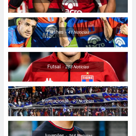
Flashes
41
Noticias
Futsal
288
Noticias
Institucional
92
Noticias
Juveniles
368
Noticias