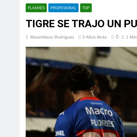
FLASHES
PROFESIONAL
TOP
TIGRE SE TRAJO UN P
0
Maximiliano Rodriguez
3 Años Atrás
1 Min