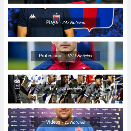
Playa
247
Noticias
Profesional
1011
Noticias
Top
14
Noticias
Videos
25
Noticias