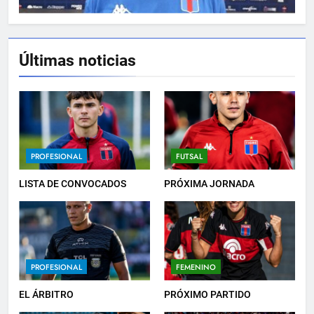
Últimas noticias
5
PRÓXIMO PARTIDO
PROFESIONAL
6
PROFESIONAL
FUTSAL
HACÉ EL CANJE
LISTA DE CONVOCADOS
PRÓXIMA JORNADA
INSTITUCIONAL
7
PROFESIONAL
FEMENINO
EMPATE EN CASA
PROFESIONAL
EL ÁRBITRO
PRÓXIMO PARTIDO