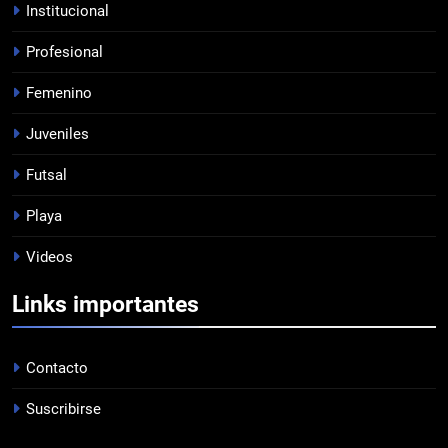
Institucional
Profesional
7
Femenino
EMPATE EN CASA
PROFESIONAL
Juveniles
Futsal
8
Playa
DERROTA DE LOCAL
Videos
FUTSAL
Links importantes
1
LISTA DE CONVOCADOS
Contacto
PROFESIONAL
Suscribirse