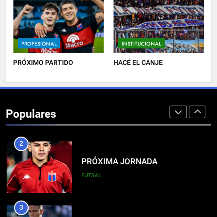
8
DERROTA DE LOCAL
PROFESIONAL
INSTITUCIONAL
FUTSAL
PRÓXIMO PARTIDO
HACÉ EL CANJE
1
LISTA DE CONVOCADOS
Populares
PROFESIONAL
2
PRÓXIMA JORNADA
FUTSAL
3