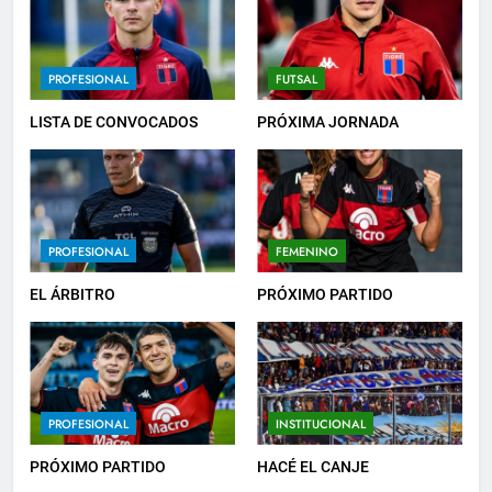
6
PROFESIONAL
FUTSAL
HACÉ EL CANJE
LISTA DE CONVOCADOS
PRÓXIMA JORNADA
INSTITUCIONAL
7
PROFESIONAL
FEMENINO
EMPATE EN CASA
PROFESIONAL
EL ÁRBITRO
PRÓXIMO PARTIDO
8
DERROTA DE LOCAL
PROFESIONAL
INSTITUCIONAL
FUTSAL
PRÓXIMO PARTIDO
HACÉ EL CANJE