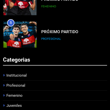
FEMENINO
5
PRÓXIMO PARTIDO
PROFESIONAL
6
Categorias
HACÉ EL CANJE
INSTITUCIONAL
Institucional
Profesional
7
Femenino
EMPATE EN CASA
PROFESIONAL
Juveniles