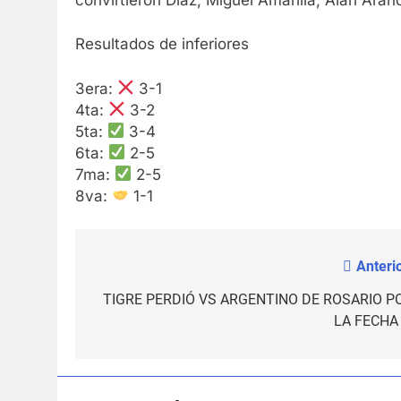
Resultados de inferiores
3era:
3-1
4ta:
3-2
5ta:
3-4
6ta:
2-5
7ma:
2-5
8va:
1-1
Anterio
Navegación
de
TIGRE PERDIÓ VS ARGENTINO DE ROSARIO P
LA FECHA 
entradas