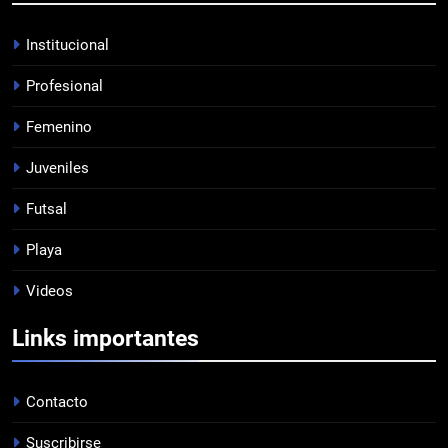
PROFESIONAL
Institucional
Profesional
7
Femenino
DERROTA DE LOCAL
FUTSAL
Juveniles
Futsal
8
Playa
LISTA DE CONVOCADOS
Videos
PROFESIONAL
Links importantes
1
PRÓXIMA JORNADA
Contacto
FUTSAL
Suscribirse