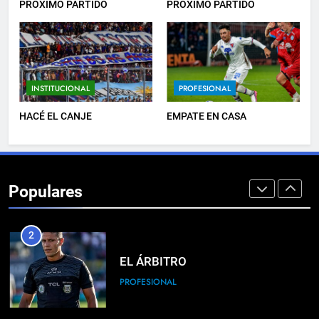
FUTSAL
PRÓXIMO PARTIDO
PRÓXIMO PARTIDO
8
LISTA DE CONVOCADOS
INSTITUCIONAL
PROFESIONAL
PROFESIONAL
HACÉ EL CANJE
EMPATE EN CASA
1
PRÓXIMA JORNADA
Populares
FUTSAL
2
EL ÁRBITRO
PROFESIONAL