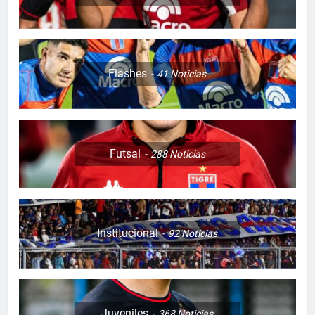
Flashes
41
Noticias
Futsal
288
Noticias
Institucional
92
Noticias
Juveniles
368
Noticias