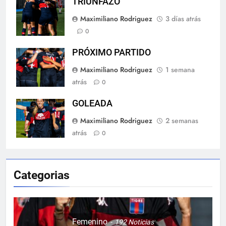
TRIUNFAZO
Maximiliano Rodriguez
3 días atrás
0
PRÓXIMO PARTIDO
Maximiliano Rodriguez
1 semana
atrás
0
GOLEADA
Maximiliano Rodriguez
2 semanas
atrás
0
Categorias
Femenino
192
Noticias