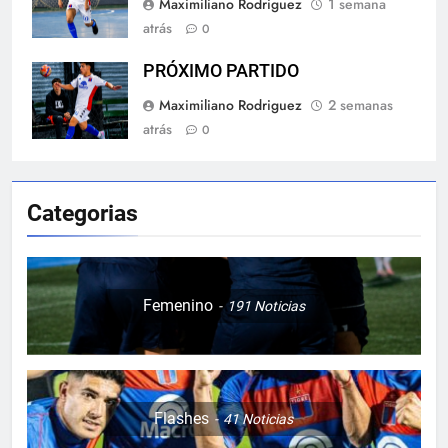
Maximiliano Rodriguez
1 semana
atrás
0
PRÓXIMO PARTIDO
Maximiliano Rodriguez
2 semanas
atrás
0
Categorias
Femenino
191
Noticias
Flashes
41
Noticias