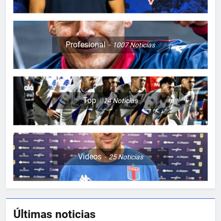
Profesional
1007
Noticias
Top
14
Noticias
Videos
25
Noticias
5
BIENVENIDO SUBIABRE
PROFESIONAL
Últimas noticias