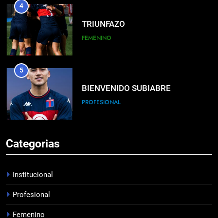
5
BIENVENIDO SUBIABRE
PROFESIONAL
6
JUVENILES VS VÉLEZ
JUVENILES
Categorias
7
EL ÁRBITRO
Institucional
PROFESIONAL
Profesional
Femenino