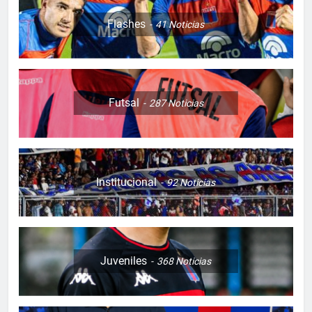
Flashes
41
Noticias
Futsal
287
Noticias
Institucional
92
Noticias
Juveniles
368
Noticias