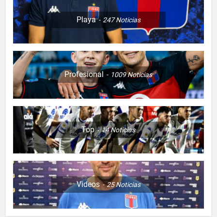
Playa
247
Noticias
Profesional
1009
Noticias
Top
14
Noticias
5
Videos
25
Noticias
DERROTA DE LOCAL
FUTSAL