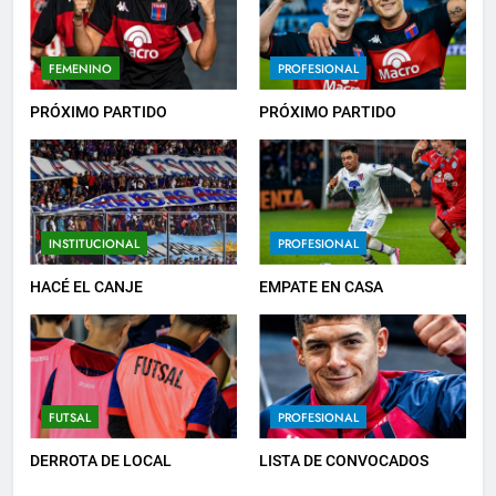
6
FEMENINO
PROFESIONAL
LISTA DE CONVOCADOS
PRÓXIMO PARTIDO
PRÓXIMO PARTIDO
PROFESIONAL
7
INSTITUCIONAL
PROFESIONAL
EMPATÓ LA RESERVA
JUVENILES
HACÉ EL CANJE
EMPATE EN CASA
8
TRIUNFAZO
FUTSAL
PROFESIONAL
FEMENINO
DERROTA DE LOCAL
LISTA DE CONVOCADOS