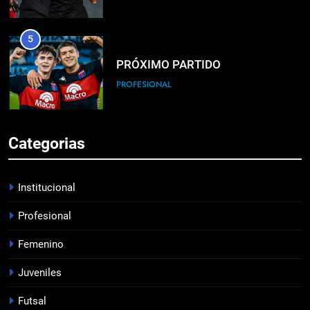
5
PRÓXIMO PARTIDO
PROFESIONAL
6
Categorias
HACÉ EL CANJE
INSTITUCIONAL
Institucional
Profesional
7
Femenino
EMPATE EN CASA
PROFESIONAL
Juveniles
Futsal