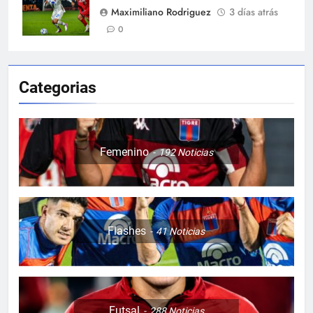
Maximiliano Rodriguez
3 días atrás
0
Categorias
Femenino
192
Noticias
Flashes
41
Noticias
Futsal
288
Noticias