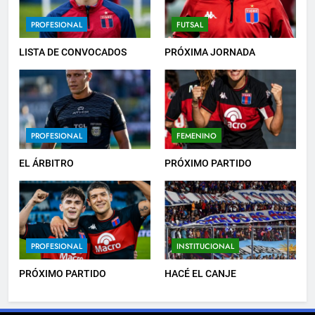
6
PROFESIONAL
FUTSAL
HACÉ EL CANJE
LISTA DE CONVOCADOS
PRÓXIMA JORNADA
INSTITUCIONAL
7
PROFESIONAL
FEMENINO
EMPATE EN CASA
PROFESIONAL
EL ÁRBITRO
PRÓXIMO PARTIDO
8
DERROTA DE LOCAL
PROFESIONAL
INSTITUCIONAL
FUTSAL
PRÓXIMO PARTIDO
HACÉ EL CANJE
1