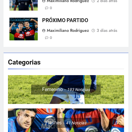
Maximiliano Rodriguez
2 días atrás
0
PRÓXIMO PARTIDO
Maximiliano Rodriguez
3 días atrás
0
Categorias
Femenino
193
Noticias
Flashes
41
Noticias