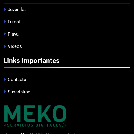
FEMENINO
Juveniles
Futsal
8
Playa
PRÓXIMO PARTIDO
Videos
PROFESIONAL
Links importantes
1
JUVENILES VS BANFIELD
Contacto
JUVENILES
Suscribirse
2
TRASPIÉ DE VISITA
FEMENINO