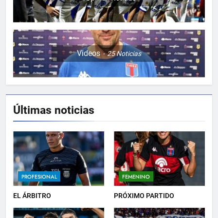
Videos
25
Noticias
Últimas noticias
5
EMPATE EN CASA
PROFESIONAL
6
PROFESIONAL
FEMENINO
DERROTA DE LOCAL
EL ÁRBITRO
PRÓXIMO PARTIDO
FUTSAL