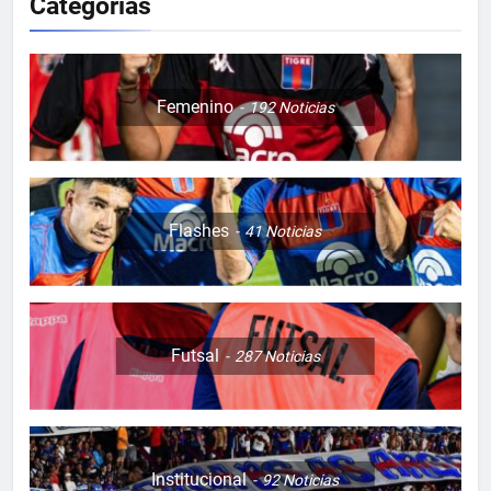
Categorias
Femenino
192
Noticias
Flashes
41
Noticias
Futsal
287
Noticias
Institucional
92
Noticias