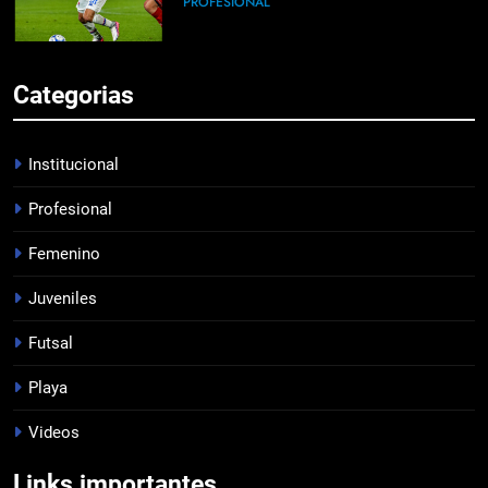
PROFESIONAL
6
Categorias
DERROTA DE LOCAL
FUTSAL
Institucional
Profesional
7
Femenino
LISTA DE CONVOCADOS
PROFESIONAL
Juveniles
Futsal
8
Playa
EMPATÓ LA RESERVA
Videos
JUVENILES
Links importantes