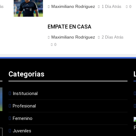
Maximiliano Rodriguez
ás
1 Día Atrás
0
EMPATE EN CASA
Maximiliano Rodriguez
2 Días Atrás
0
Categorias
Institucional
Profesional
Femenino
Juveniles