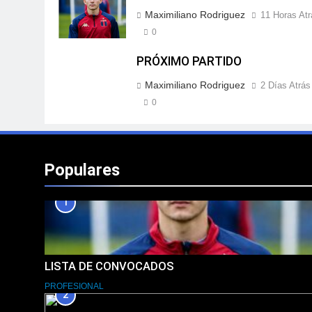
Maximiliano Rodriguez
11 Horas Atr
0
PRÓXIMO PARTIDO
Maximiliano Rodriguez
2 Días Atrás
0
Populares
1
LISTA DE CONVOCADOS
PROFESIONAL
2