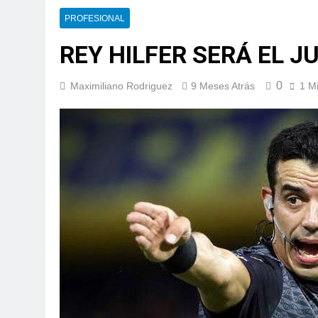
PROFESIONAL
REY HILFER SERÁ EL J
0
Maximiliano Rodriguez
9 Meses Atrás
1 M