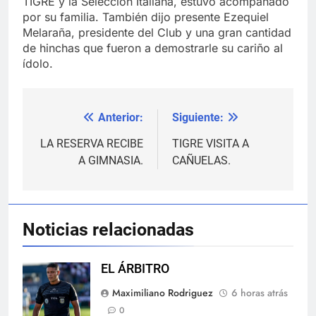
TIGRE y la Selección Italiana, estuvo acompañado
por su familia. También dijo presente Ezequiel
Melaraña, presidente del Club y una gran cantidad
de hinchas que fueron a demostrarle su cariño al
ídolo.
Anterior:
Siguiente:
Navegación
de
LA RESERVA RECIBE
TIGRE VISITA A
A GIMNASIA.
CAÑUELAS.
entradas
Noticias relacionadas
EL ÁRBITRO
Maximiliano Rodriguez
6 horas atrás
0