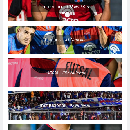
Femenino
192
Noticias
Flashes
41
Noticias
Futsal
287
Noticias
Institucional
92
Noticias