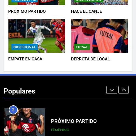
LISTA DE CONVOCADOS
PROFESIONAL
PRÓXIMO PARTIDO
HACÉ EL CANJE
8
EMPATÓ LA RESERVA
PROFESIONAL
FUTSAL
JUVENILES
EMPATE EN CASA
DERROTA DE LOCAL
1
EL ÁRBITRO
Populares
PROFESIONAL
2
PRÓXIMO PARTIDO
FEMENINO