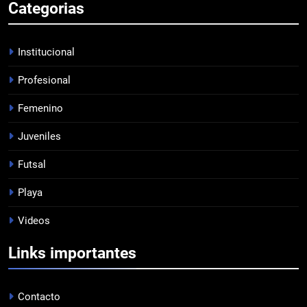
Categorias
DERROTA DE LOCAL
FUTSAL
Institucional
Profesional
7
Femenino
LISTA DE CONVOCADOS
PROFESIONAL
Juveniles
Futsal
8
Playa
EMPATÓ LA RESERVA
Videos
JUVENILES
Links importantes
1
EL ÁRBITRO
Contacto