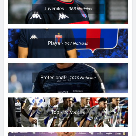
Juveniles
368
Noticias
Playa
247
Noticias
Profesional
1010
Noticias
Top
14
Noticias