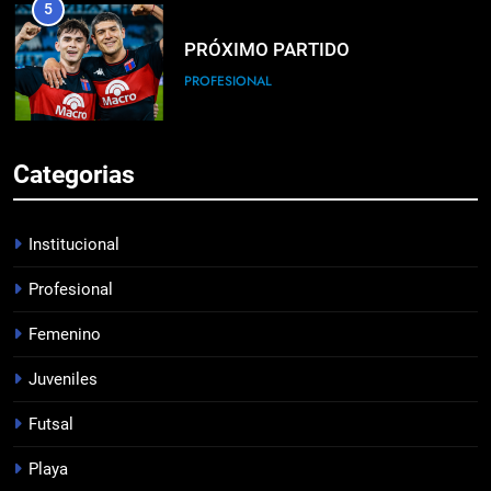
5
PRÓXIMO PARTIDO
PROFESIONAL
6
Categorias
HACÉ EL CANJE
INSTITUCIONAL
Institucional
Profesional
7
Femenino
EMPATE EN CASA
PROFESIONAL
Juveniles
Futsal
8
Playa
DERROTA DE LOCAL