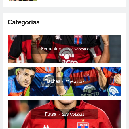
Categorias
Femenino
192
Noticias
Flashes
41
Noticias
Futsal
288
Noticias