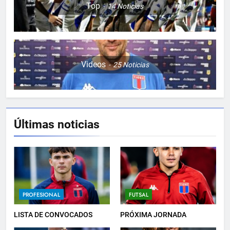
Top
14
Noticias
Videos
25
Noticias
Últimas noticias
5
PRÓXIMO PARTIDO
PROFESIONAL
6
PROFESIONAL
FUTSAL
HACÉ EL CANJE
LISTA DE CONVOCADOS
PRÓXIMA JORNADA
INSTITUCIONAL