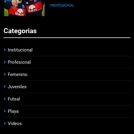
PROFESIONAL
6
Categorias
HACÉ EL CANJE
INSTITUCIONAL
Institucional
Profesional
7
Femenino
EMPATE EN CASA
PROFESIONAL
Juveniles
Futsal
8
Playa
DERROTA DE LOCAL
Videos
FUTSAL