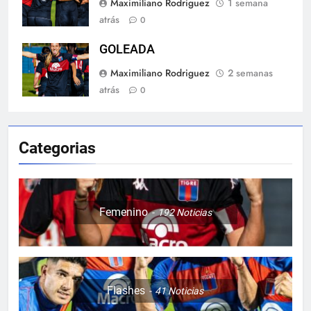
Maximiliano Rodriguez
1 semana
atrás
0
GOLEADA
Maximiliano Rodriguez
2 semanas
atrás
0
Categorias
Femenino
192
Noticias
Flashes
41
Noticias