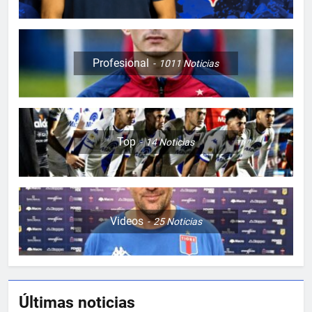
Profesional
1011
Noticias
Top
14
Noticias
Videos
25
Noticias
Últimas noticias
5