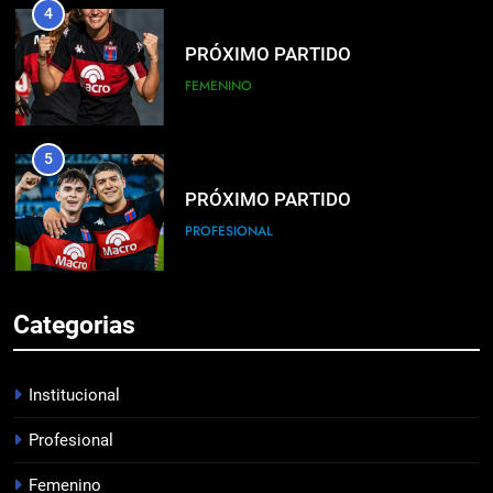
4
PRÓXIMO PARTIDO
FEMENINO
5
PRÓXIMO PARTIDO
PROFESIONAL
6
Categorias
HACÉ EL CANJE
INSTITUCIONAL
Institucional
Profesional
7
Femenino
EMPATE EN CASA