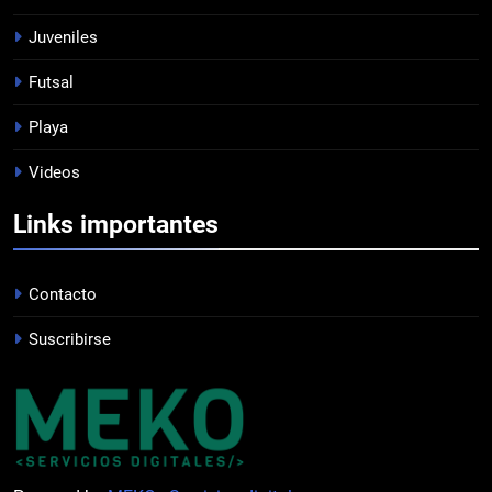
PROFESIONAL
Juveniles
Futsal
8
Playa
DERROTA DE LOCAL
Videos
FUTSAL
Links importantes
1
LISTA DE CONVOCADOS
Contacto
PROFESIONAL
Suscribirse
2
PRÓXIMA JORNADA
FUTSAL