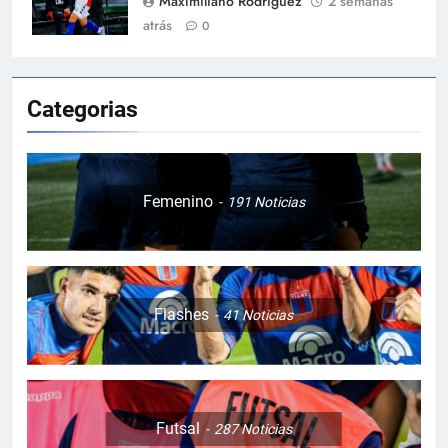
Maximiliano Rodriguez
2 semanas
atrás
0
Categorias
Femenino
191
Noticias
Flashes
41
Noticias
Futsal
287
Noticias