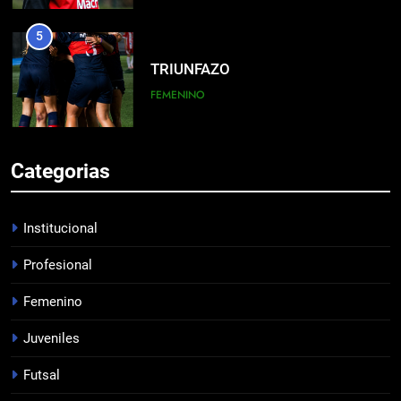
5
TRIUNFAZO
FEMENINO
6
Categorias
BIENVENIDO SUBIABRE
PROFESIONAL
Institucional
Profesional
7
Femenino
JUVENILES VS VÉLEZ
JUVENILES
Juveniles
Futsal
8