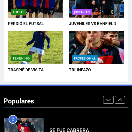
7
LISTA DE CONVOCADOS
FUTSAL
JUVENILES
PROFESIONAL
PERDIÓ EL FUTSAL
JUVENILES VS BANFIELD
8
PRÓXIMA JORNADA
FEMENINO
PROFESIONAL
FUTSAL
TRASPIÉ DE VISITA
TRIUNFAZO
1
INFANTILES VS
COMUNICACIONES
Populares
JUVENILES
2
SE FUE CABRERA