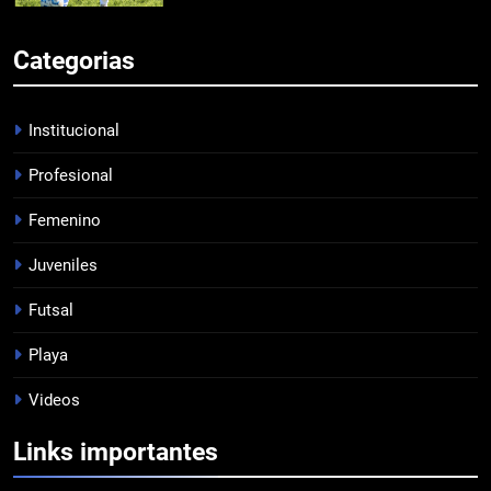
6
Categorias
TRIUNFAZO
PROFESIONAL
Institucional
Profesional
7
LISTA DE CONVOCADOS
Femenino
PROFESIONAL
Juveniles
Futsal
8
Playa
PRÓXIMA JORNADA
FUTSAL
Videos
Links importantes
1