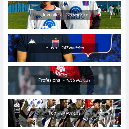
Juveniles
370
Noticias
Playa
247
Noticias
Profesional
1013
Noticias
Top
14
Noticias