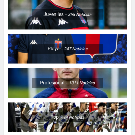
Juveniles
368
Noticias
Playa
247
Noticias
Profesional
1011
Noticias
Top
14
Noticias