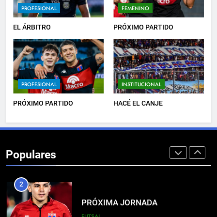
PROFESIONAL
FEMENINO
DERROTA DE LOCAL
EL ÁRBITRO
PRÓXIMO PARTIDO
FUTSAL
1
LISTA DE CONVOCADOS
PROFESIONAL
INSTITUCIONAL
PROFESIONAL
PRÓXIMO PARTIDO
HACÉ EL CANJE
2
PRÓXIMA JORNADA
Populares
FUTSAL
3
EL ÁRBITRO