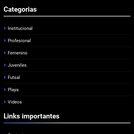
7
Categorias
EMPATE EN CASA
PROFESIONAL
Institucional
Profesional
8
Femenino
DERROTA DE LOCAL
Juveniles
FUTSAL
Futsal
1
Playa
LISTA DE CONVOCADOS
Videos
PROFESIONAL
Links importantes
2