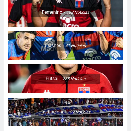
Femenino
192
Noticias
Flashes
41
Noticias
Futsal
288
Noticias
Institucional
92
Noticias