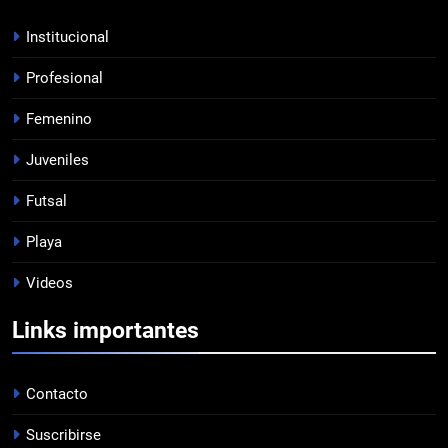
PROFESIONAL
Institucional
Profesional
7
Femenino
JUVENILES VS VÉLEZ
JUVENILES
Juveniles
Futsal
8
Playa
EL ÁRBITRO
Videos
PROFESIONAL
Links importantes
1
EMPATE EN CASA
Contacto
PROFESIONAL
Suscribirse