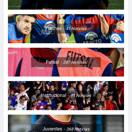
Flashes
41
Noticias
Futsal
287
Noticias
Institucional
91
Noticias
Juveniles
368
Noticias