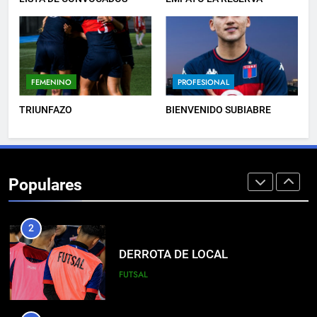
8
EL ÁRBITRO
FEMENINO
PROFESIONAL
PROFESIONAL
TRIUNFAZO
BIENVENIDO SUBIABRE
1
EMPATE EN CASA
Populares
PROFESIONAL
2
DERROTA DE LOCAL
FUTSAL