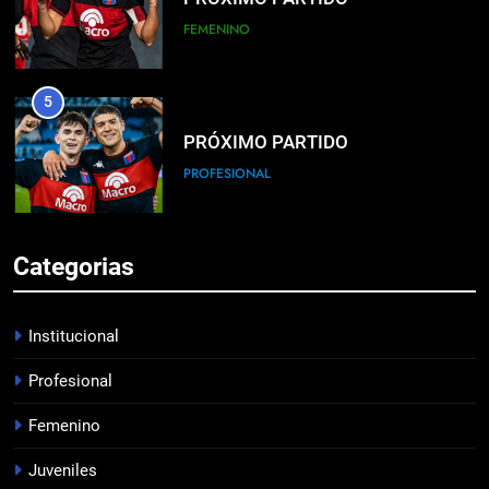
FEMENINO
5
PRÓXIMO PARTIDO
PROFESIONAL
6
Categorias
HACÉ EL CANJE
INSTITUCIONAL
Institucional
Profesional
7
Femenino
EMPATE EN CASA
PROFESIONAL
Juveniles