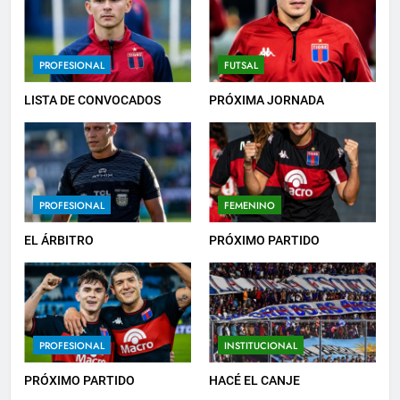
6
PROFESIONAL
FUTSAL
HACÉ EL CANJE
LISTA DE CONVOCADOS
PRÓXIMA JORNADA
INSTITUCIONAL
7
PROFESIONAL
FEMENINO
EMPATE EN CASA
PROFESIONAL
EL ÁRBITRO
PRÓXIMO PARTIDO
8
DERROTA DE LOCAL
PROFESIONAL
INSTITUCIONAL
FUTSAL
PRÓXIMO PARTIDO
HACÉ EL CANJE