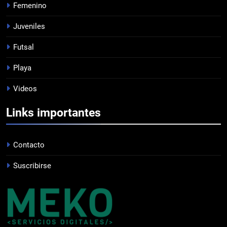
Femenino
TRIUNFAZO
FEMENINO
Juveniles
Futsal
8
Playa
BIENVENIDO SUBIABRE
Videos
PROFESIONAL
Links importantes
1
PRÓXIMO PARTIDO
Contacto
PROFESIONAL
Suscribirse
2
HACÉ EL CANJE
INSTITUCIONAL