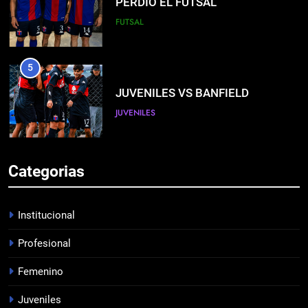
PERDIÓ EL FUTSAL
FUTSAL
5
JUVENILES VS BANFIELD
JUVENILES
6
Categorias
TRASPIÉ DE VISITA
FEMENINO
Institucional
Profesional
7
Femenino
TRIUNFAZO
PROFESIONAL
Juveniles