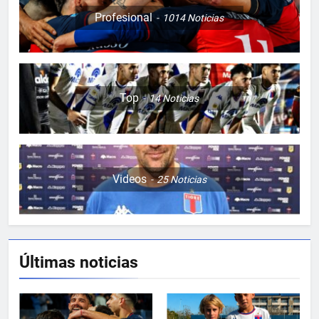
Profesional
1014
Noticias
Top
14
Noticias
Videos
25
Noticias
Últimas noticias
5
JUVENILES VS BANFIELD