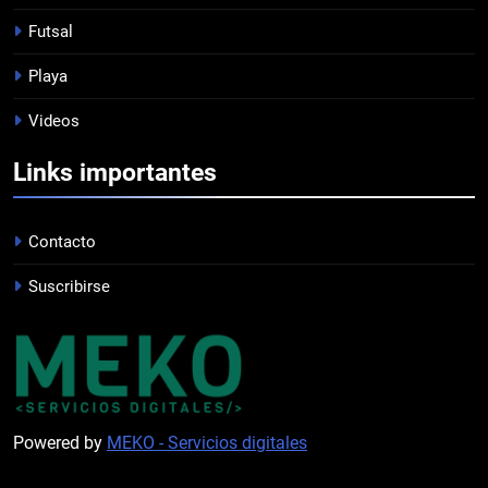
Futsal
8
Playa
LISTA DE CONVOCADOS
Videos
PROFESIONAL
Links importantes
1
PRÓXIMO PARTIDO
Contacto
PROFESIONAL
Suscribirse
2
INFANTILES VS
COMUNICACIONES
JUVENILES
Powered by
MEKO - Servicios digitales
3