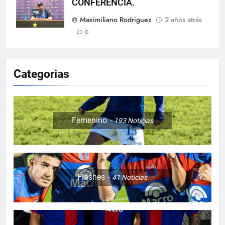
CONFERENCIA.
Maximiliano Rodriguez
2 años atrás
0
Categorias
Femenino
193
Noticias
Flashes
41
Noticias