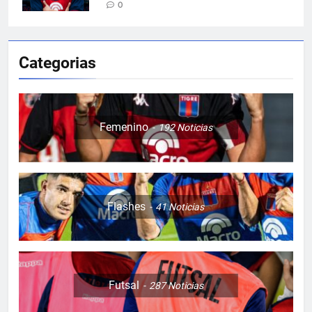
0
Categorias
Femenino
192
Noticias
Flashes
41
Noticias
Futsal
287
Noticias