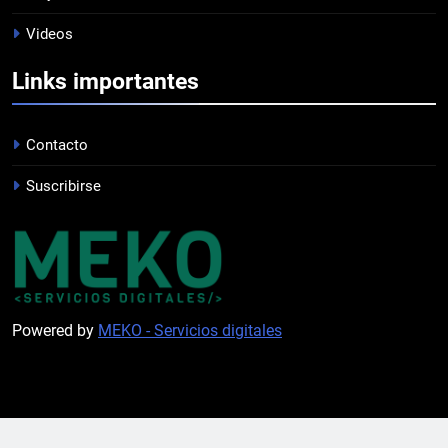
TRIUNFAZO
Videos
FEMENINO
Links importantes
1
PRÓXIMO PARTIDO
Contacto
FEMENINO
Suscribirse
2
PRÓXIMO PARTIDO
PROFESIONAL
Powered by
MEKO - Servicios digitales
3
HACÉ EL CANJE
INSTITUCIONAL