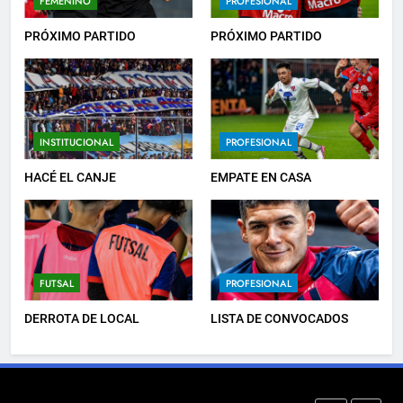
FEMENINO
PROFESIONAL
LISTA DE CONVOCADOS
PRÓXIMO PARTIDO
PRÓXIMO PARTIDO
PROFESIONAL
7
INSTITUCIONAL
PROFESIONAL
EMPATÓ LA RESERVA
JUVENILES
HACÉ EL CANJE
EMPATE EN CASA
8
TRIUNFAZO
FUTSAL
PROFESIONAL
FEMENINO
DERROTA DE LOCAL
LISTA DE CONVOCADOS
1
PRÓXIMO PARTIDO