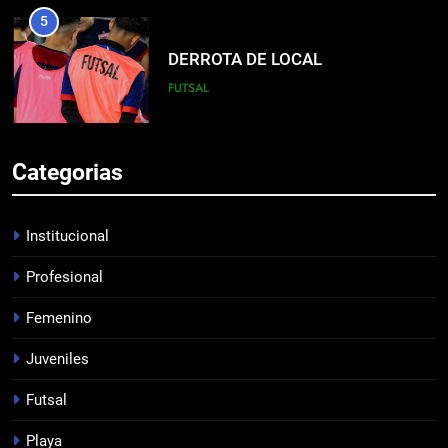
5
DERROTA DE LOCAL
FUTSAL
6
Categorias
LISTA DE CONVOCADOS
PROFESIONAL
Institucional
Profesional
7
Femenino
EMPATÓ LA RESERVA
JUVENILES
Juveniles
Futsal
8
Playa