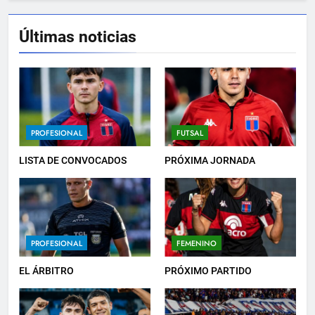
Últimas noticias
5
PRÓXIMO PARTIDO
PROFESIONAL
6
PROFESIONAL
FUTSAL
HACÉ EL CANJE
LISTA DE CONVOCADOS
PRÓXIMA JORNADA
INSTITUCIONAL
7
PROFESIONAL
FEMENINO
EMPATE EN CASA
PROFESIONAL
EL ÁRBITRO
PRÓXIMO PARTIDO
8