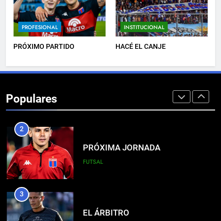
DERROTA DE LOCAL
PROFESIONAL
INSTITUCIONAL
FUTSAL
PRÓXIMO PARTIDO
HACÉ EL CANJE
1
LISTA DE CONVOCADOS
Populares
PROFESIONAL
2
PRÓXIMA JORNADA
FUTSAL
3
EL ÁRBITRO