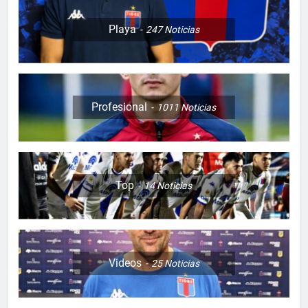
Playa
247
Noticias
Profesional
1011
Noticias
Top
14
Noticias
Videos
25
Noticias