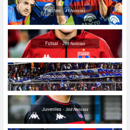
Flashes
41
Noticias
Futsal
288
Noticias
Institucional
92
Noticias
Juveniles
368
Noticias