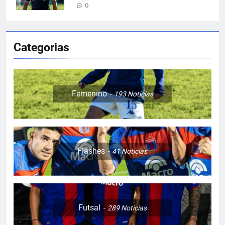
0
Categorias
Femenino
193
Noticias
Flashes
41
Noticias
Futsal
289
Noticias