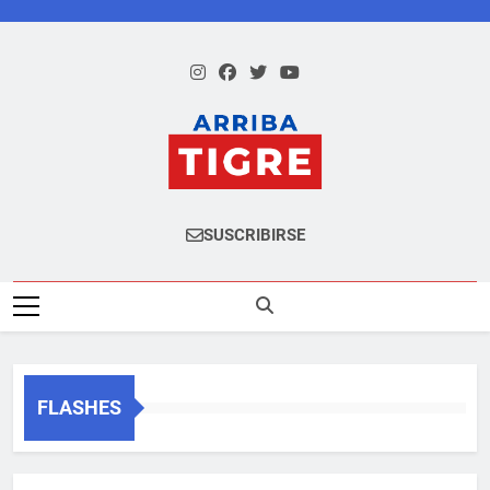
Saltar
al
contenido
Arriba Tigre
SUSCRIBIRSE
FLASHES