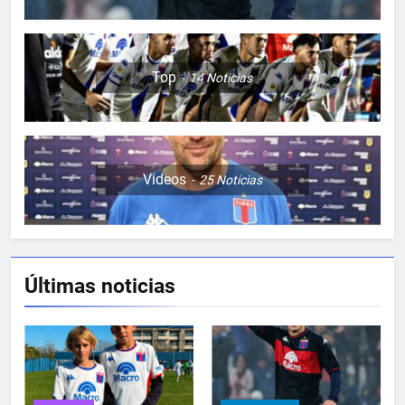
Top
14
Noticias
Videos
25
Noticias
Últimas noticias
5
TRASPIÉ DE VISITA
FEMENINO