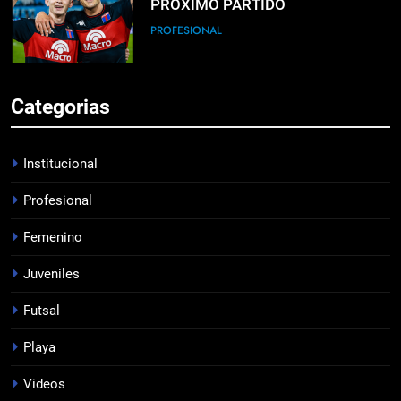
PRÓXIMO PARTIDO
PROFESIONAL
6
Categorias
HACÉ EL CANJE
INSTITUCIONAL
Institucional
Profesional
7
Femenino
EMPATE EN CASA
PROFESIONAL
Juveniles
Futsal
8
Playa
DERROTA DE LOCAL
Videos
FUTSAL