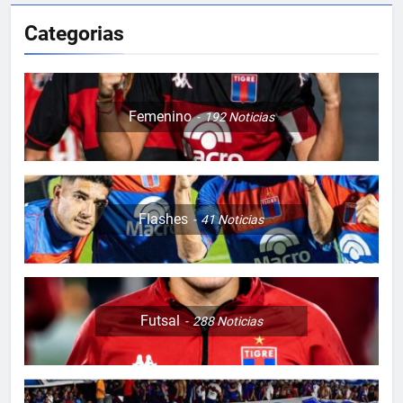
Categorias
Femenino
192
Noticias
Flashes
41
Noticias
Futsal
288
Noticias