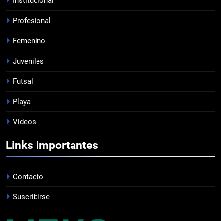
Institucional
Profesional
7
Femenino
EMPATÓ LA RESERVA
JUVENILES
Juveniles
Futsal
8
Playa
TRIUNFAZO
Videos
FEMENINO
Links importantes
1
PRÓXIMO PARTIDO
Contacto
FEMENINO
Suscribirse
2