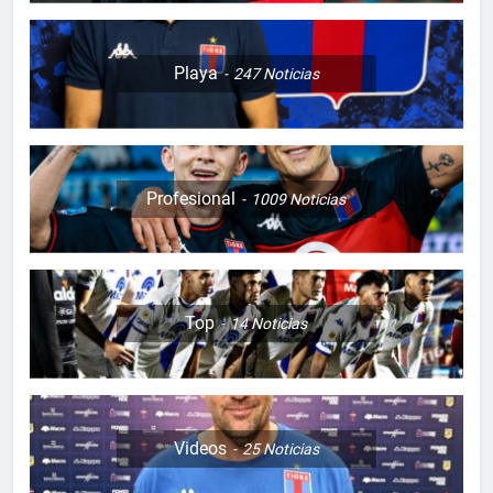
Playa
247
Noticias
Profesional
1009
Noticias
Top
14
Noticias
Videos
25
Noticias