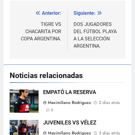
Anterior:
Siguiente:
Navegación
de
TIGRE VS
DOS JUGADORES
CHACARITA POR
DEL FÚTBOL PLAYA
entradas
COPA ARGENTINA.
A LA SELECCIÓN
ARGENTINA.
Noticias relacionadas
EMPATÓ LA RESERVA
Maximiliano Rodriguez
2 días atrás
0
JUVENILES VS VÉLEZ
Maximiliano Rodriguez
3 días atrás