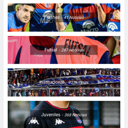
Flashes
41
Noticias
Futsal
287
Noticias
Institucional
92
Noticias
Juveniles
368
Noticias