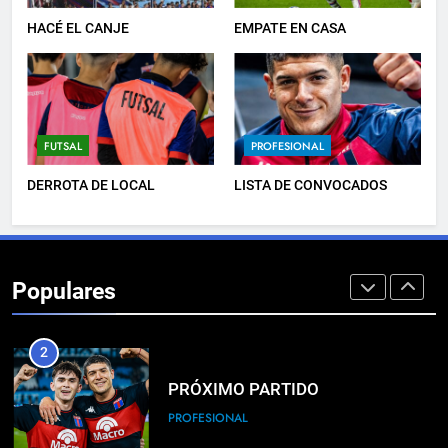
JUVENILES
HACÉ EL CANJE
EMPATE EN CASA
8
TRIUNFAZO
FUTSAL
PROFESIONAL
FEMENINO
DERROTA DE LOCAL
LISTA DE CONVOCADOS
1
PRÓXIMO PARTIDO
Populares
FEMENINO
2
PRÓXIMO PARTIDO
PROFESIONAL