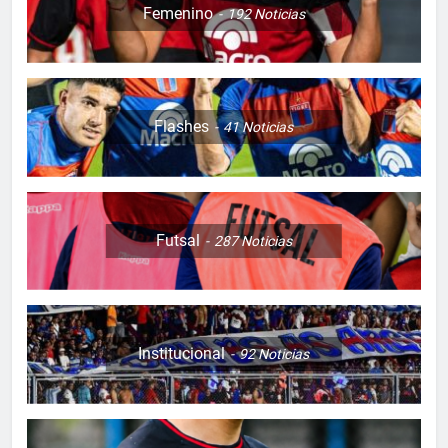
Femenino
192
Noticias
Flashes
41
Noticias
Futsal
287
Noticias
Institucional
92
Noticias