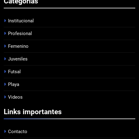
Categorias
LISTA DE CONVOCADOS
PROFESIONAL
Institucional
Profesional
7
Femenino
EMPATÓ LA RESERVA
JUVENILES
Juveniles
Futsal
8
Playa
TRIUNFAZO
Videos
FEMENINO
Links importantes
1
PRÓXIMO PARTIDO
Contacto
FEMENINO