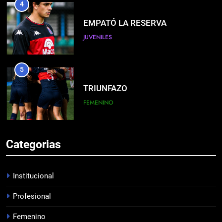
4
EMPATÓ LA RESERVA
JUVENILES
5
TRIUNFAZO
FEMENINO
6
Categorias
BIENVENIDO SUBIABRE
PROFESIONAL
Institucional
Profesional
7
Femenino
JUVENILES VS VÉLEZ