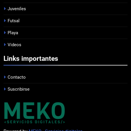
JUVENILES
Juveniles
Futsal
8
Playa
EL ÁRBITRO
Videos
PROFESIONAL
Links importantes
1
EMPATE EN CASA
Contacto
PROFESIONAL
Suscribirse
2
DERROTA DE LOCAL
FUTSAL