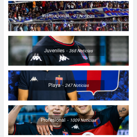
Institucional
92
Noticias
Juveniles
368
Noticias
Playa
247
Noticias
Profesional
1009
Noticias