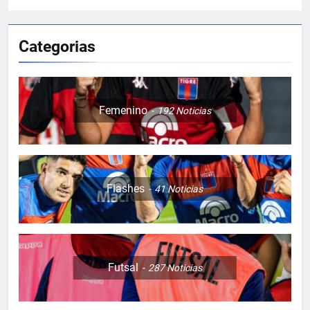
Categorias
Femenino
192
Noticias
Flashes
41
Noticias
Futsal
287
Noticias