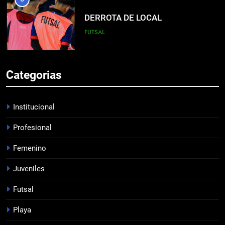
DERROTA DE LOCAL
FUTSAL
6
Categorias
LISTA DE CONVOCADOS
PROFESIONAL
Institucional
Profesional
7
Femenino
EMPATÓ LA RESERVA
JUVENILES
Juveniles
Futsal
8
Playa
TRIUNFAZO