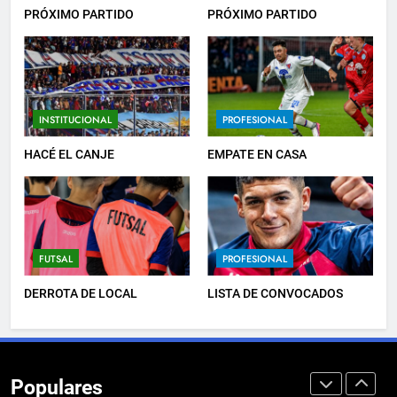
LISTA DE CONVOCADOS
PRÓXIMO PARTIDO
PRÓXIMO PARTIDO
PROFESIONAL
7
INSTITUCIONAL
PROFESIONAL
EMPATÓ LA RESERVA
JUVENILES
HACÉ EL CANJE
EMPATE EN CASA
8
TRIUNFAZO
FUTSAL
PROFESIONAL
FEMENINO
DERROTA DE LOCAL
LISTA DE CONVOCADOS
1
PRÓXIMO PARTIDO
Populares
FEMENINO