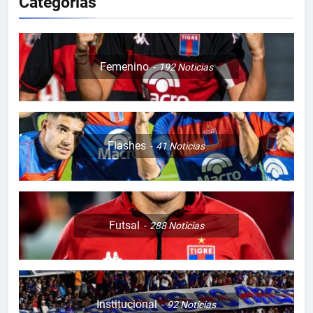
Categorias
Femenino
192
Noticias
Flashes
41
Noticias
Futsal
288
Noticias
Institucional
92
Noticias