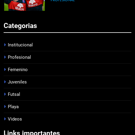
PROFESIONAL
6
Categorias
HACÉ EL CANJE
INSTITUCIONAL
Institucional
Profesional
7
Femenino
EMPATE EN CASA
PROFESIONAL
Juveniles
Futsal
8
Playa
DERROTA DE LOCAL
Videos
FUTSAL
Links importantes