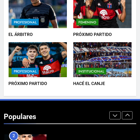
7
PROFESIONAL
FEMENINO
EMPATE EN CASA
PROFESIONAL
EL ÁRBITRO
PRÓXIMO PARTIDO
8
DERROTA DE LOCAL
PROFESIONAL
INSTITUCIONAL
FUTSAL
PRÓXIMO PARTIDO
HACÉ EL CANJE
1
LISTA DE CONVOCADOS
Populares
PROFESIONAL
2