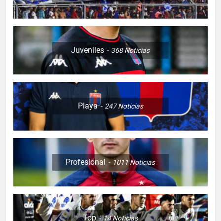
Juveniles
368
Noticias
Playa
247
Noticias
Profesional
1011
Noticias
Top
14
Noticias