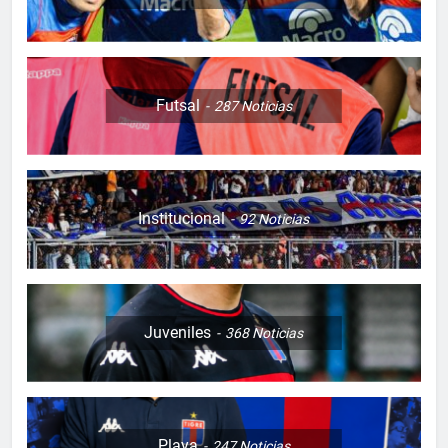
Futsal
287
Noticias
Institucional
92
Noticias
Juveniles
368
Noticias
Playa
247
Noticias