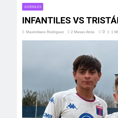
JUVENILES
INFANTILES VS TRIST
0
Maximiliano Rodriguez
2 Meses Atrás
1 M