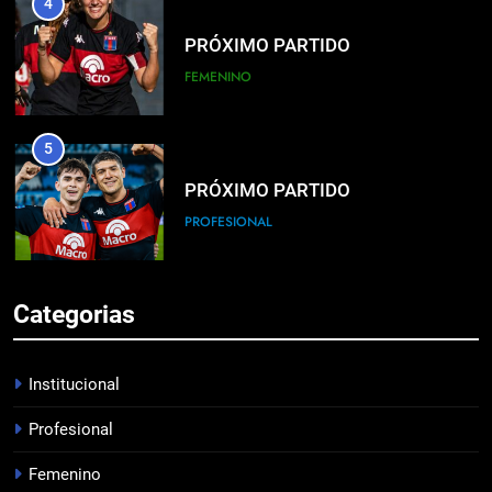
PRÓXIMO PARTIDO
FEMENINO
5
PRÓXIMO PARTIDO
PROFESIONAL
6
Categorias
HACÉ EL CANJE
INSTITUCIONAL
Institucional
7
Profesional
EMPATE EN CASA
Femenino