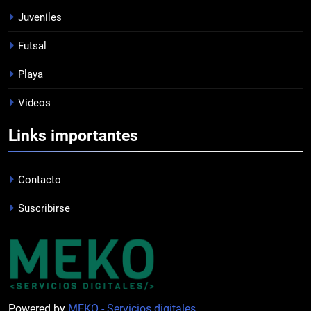
PROFESIONAL
Juveniles
Futsal
8
Playa
DERROTA DE LOCAL
FUTSAL
Videos
Links importantes
1
LISTA DE CONVOCADOS
Contacto
PROFESIONAL
Suscribirse
2
PRÓXIMA JORNADA
FUTSAL
Powered by
MEKO - Servicios digitales