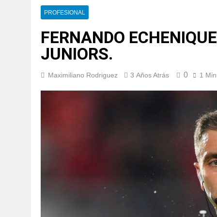
PROFESIONAL
FERNANDO ECHENIQUE 
JUNIORS.
0
Maximiliano Rodriguez
3 Años Atrás
1 Min