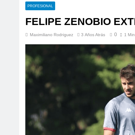
PROFESIONAL
FELIPE ZENOBIO EX
0
Maximiliano Rodriguez
3 Años Atrás
1 Min