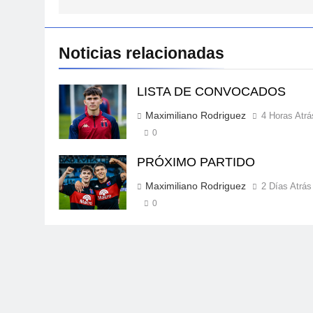
entradas
6
HACÉ EL CANJE
Noticias relacionadas
INSTITUCIONAL
LISTA DE CONVOCADOS
7
Maximiliano Rodriguez
4 Horas Atrá
EMPATE EN CASA
0
PROFESIONAL
PRÓXIMO PARTIDO
8
Maximiliano Rodriguez
2 Días Atrás
DERROTA DE LOCAL
0
FUTSAL
1
LISTA DE CONVOCADOS
PROFESIONAL