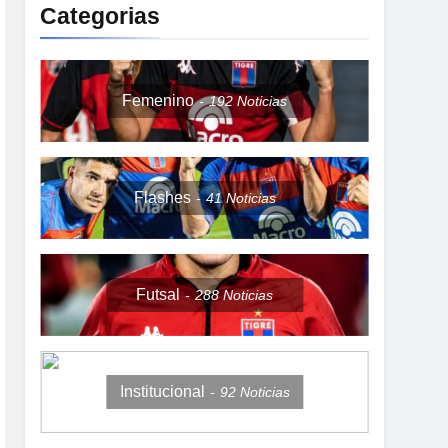
Categorias
Femenino
192
Noticias
Flashes
41
Noticias
Futsal
288
Noticias
Institucional
92
Noticias