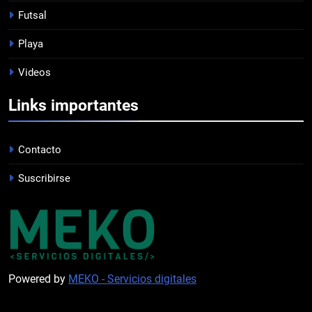
Futsal
8
Playa
EMPATÓ LA RESERVA
Videos
JUVENILES
Links importantes
1
EL ÁRBITRO
Contacto
PROFESIONAL
Suscribirse
2
PRÓXIMO PARTIDO
FEMENINO
Powered by
MEKO - Servicios digitales
3