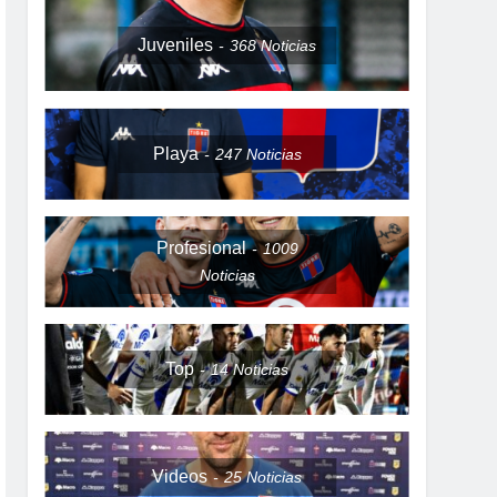
Juveniles
368
Noticias
Playa
247
Noticias
Profesional
1009
Noticias
Top
14
Noticias
Videos
25
Noticias