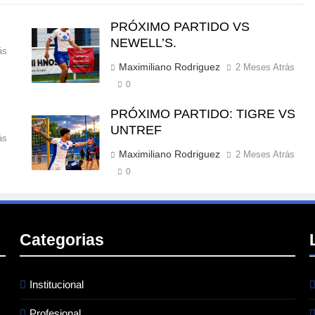
PRÓXIMO PARTIDO VS
NEWELL’S.
ás
Maximiliano Rodriguez
2 Meses Atrás
0
PRÓXIMO PARTIDO: TIGRE VS
UNTREF
ás
Maximiliano Rodriguez
2 Meses Atrás
0
Categorias
Institucional
Profesional