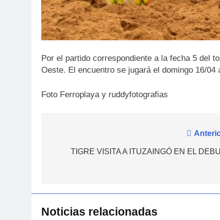
Por el partido correspondiente a la fecha 5 del 
Oeste. El encuentro se jugará el domingo 16/04 a
Foto Ferroplaya y ruddyfotografias
Navegación
Anterio
5
de
TIGRE VISITA A ITUZAINGÓ EN EL DEBU
DERROTA DE LOCAL
FUTSAL
entradas
6
LISTA DE CONVOCADOS
Noticias relacionadas