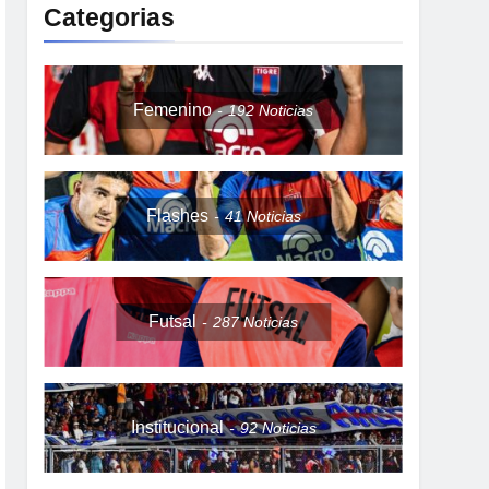
Categorias
Femenino
192
Noticias
Flashes
41
Noticias
Futsal
287
Noticias
Institucional
92
Noticias