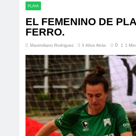
PLAYA
EL FEMENINO DE PL
FERRO.
0
Maximiliano Rodriguez
3 Años Atrás
1 Min