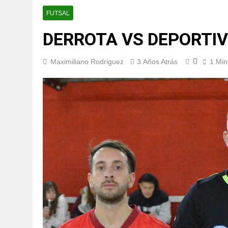
FUTSAL
DERROTA VS DEPORTI
0
Maximiliano Rodriguez
3 Años Atrás
1 Min