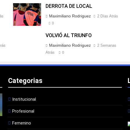
DERROTA DE LOCAL
Maximiliano Rodriguez
ás
2 Días Atrás
0
VOLVIÓ AL TRIUNFO
Maximiliano Rodriguez
rás
2 Semanas
Atrás
0
Categorias
Institucional
Profesional
Femenino