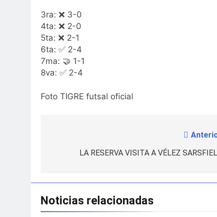
3ra: ❌ 3-0
4ta: ❌ 2-0
5ta: ❌ 2-1
6ta: ✅ 2-4
7ma: 🤝 1-1
8va: ✅ 2-4
Foto TIGRE futsal oficial
Anterio
Navegación
de
LA RESERVA VISITA A VÉLEZ SARSFIEL
entradas
Noticias relacionadas