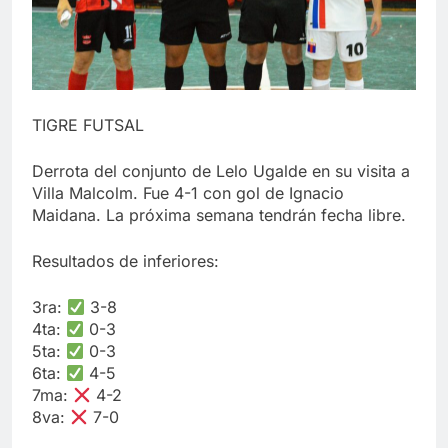
TIGRE FUTSAL
Derrota del conjunto de Lelo Ugalde en su visita a
Villa Malcolm. Fue 4-1 con gol de Ignacio
Maidana. La próxima semana tendrán fecha libre.
Resultados de inferiores:
3ra:
3-8
4ta:
0-3
5ta:
0-3
6ta:
4-5
7ma:
4-2
8va:
7-0