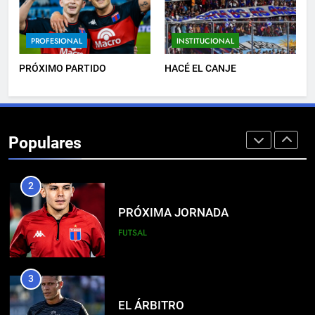
8
DERROTA DE LOCAL
PROFESIONAL
INSTITUCIONAL
FUTSAL
PRÓXIMO PARTIDO
HACÉ EL CANJE
1
LISTA DE CONVOCADOS
Populares
PROFESIONAL
2
PRÓXIMA JORNADA
FUTSAL
3
EL ÁRBITRO