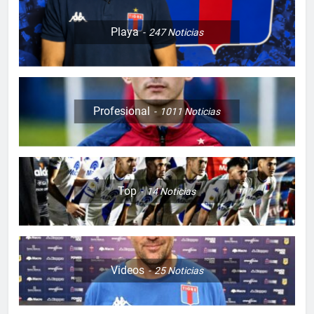
Playa
247
Noticias
Profesional
1011
Noticias
Top
14
Noticias
Videos
25
Noticias