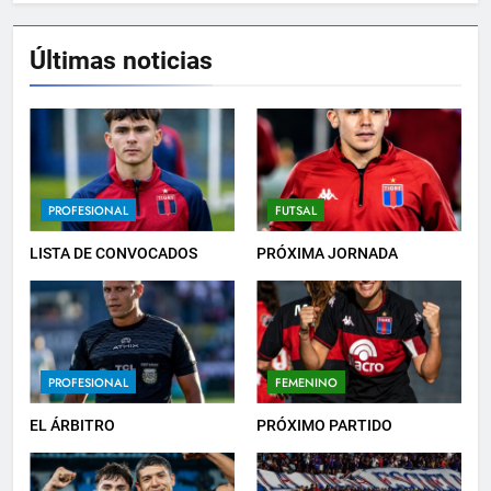
Últimas noticias
5
PRÓXIMO PARTIDO
PROFESIONAL
6
PROFESIONAL
FUTSAL
HACÉ EL CANJE
LISTA DE CONVOCADOS
PRÓXIMA JORNADA
INSTITUCIONAL
7
PROFESIONAL
FEMENINO
EMPATE EN CASA
PROFESIONAL
EL ÁRBITRO
PRÓXIMO PARTIDO