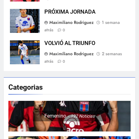
PRÓXIMA JORNADA
Maximiliano Rodriguez
1 semana
atrás
0
VOLVIÓ AL TRIUNFO
Maximiliano Rodriguez
2 semanas
atrás
0
Categorias
Femenino
192
Noticias